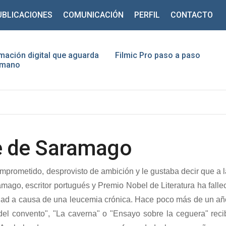
UBLICACIONES
COMUNICACIÓN
PERFIL
CONTACTO
mación digital que aguarda
Filmic Pro paso a paso
humano
ario
traseña
Recuérdeme
je de Saramago
prometido, desprovisto de ambición y le gustaba decir que a la
mago, escritor portugués y Premio Nobel de Literatura ha falle
¿Recordar contraseña?
¿Recordar usuario?
dad a causa de una leucemia crónica. Hace poco más de un año
el convento", "La caverna" o "Ensayo sobre la ceguera" reci