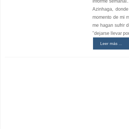
Informe semanal.
Azinhaga, donde
momento de mi mu
me hagan sufrir 
"dejarse llevar po
Leer más ...