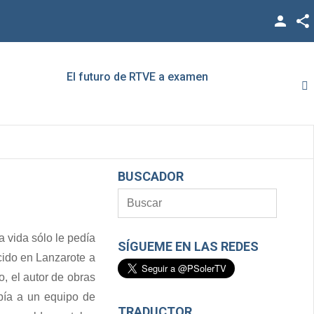
Facebook
Twitter
El futuro de RTVE a examen
Rato,
YouTube
LinkedIn
Vimeo
BUSCADOR
Google +
 vida sólo le pedía
SÍGUEME EN LAS REDES
cido en Lanzarote a
, el autor de obras
bía a un equipo de
TRADUCTOR