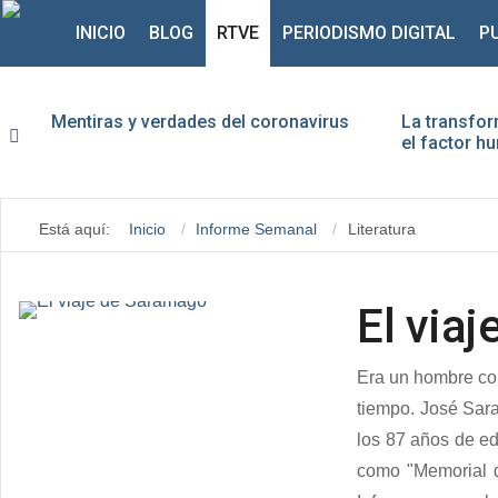
INICIO
BLOG
RTVE
PERIODISMO DIGITAL
P
Mentiras y verdades del coronavirus
La transfor
el factor 
Usu
Está aquí:
Inicio
Informe Semanal
Literatura
Con
El via
Era un hombre com
tiempo. José Sara
los 87 años de e
como "Memorial d