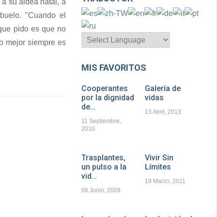
 su aldea natal, a
buelo. "Cuando el
que pido es que no
o mejor siempre es
MIS FAVORITOS
Cooperantes
Galería de
por la dignidad
vidas
de…
13 Abril, 2013
11 Septiembre,
2010
Trasplantes,
Vivir Sin
un pulso a la
Límites
vid…
19 Marzo, 2011
06 Junio, 2009