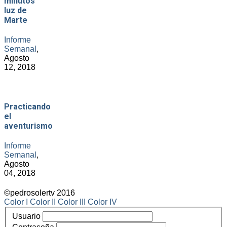
minutos
luz de
Marte
Informe
Semanal
,
Agosto
12, 2018
Practicando
el
aventurismo
Informe
Semanal
,
Agosto
04, 2018
©pedrosolertv 2016
Color I
Color II
Color III
Color IV
Usuario