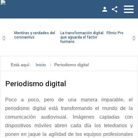
Facebook
Twitter
Mentiras y verdades del
La transformación digital
Filmic Pro paso a
coronavirus
que aguarda el factor
humano
YouTube
Usuario
LinkedIn
Está aquí:
Inicio
Periodismo digital
Contraseña
Vimeo
Google +
Periodismo digital
Recuérdeme
Poco a poco, pero de una manera imparable, el
periodismo digital está transformando el mundo de la
comunicación audiovisual. Imágenes captadas con
¿Recordar contraseña?
dispositivos móviles abren cada día los telediarios y
¿Recordar usuario?
ponen en jaque la agilidad de los equipos profesionales