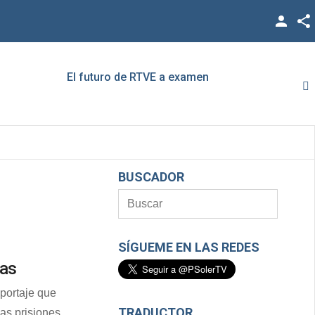
Facebook
Twitter
El futuro de RTVE a examen
Rato,
YouTube
LinkedIn
Vimeo
BUSCADOR
Google +
SÍGUEME EN LAS REDES
as
eportaje que
TRADUCTOR
las prisiones