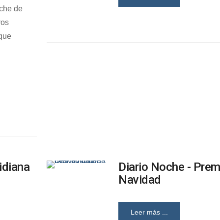
oche de
ros
 que
idiana
Diario Noche - Prem
Navidad
Leer más ...