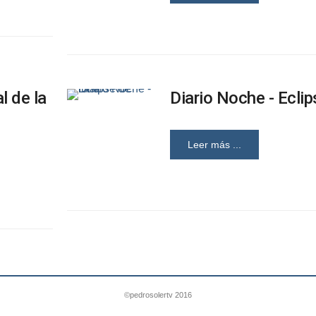
l de la
Diario Noche - Eclip
Leer más ...
©pedrosolertv 2016