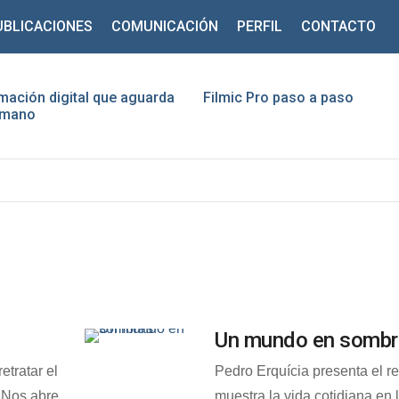
UBLICACIONES
COMUNICACIÓN
PERFIL
CONTACTO
mación digital que aguarda
Filmic Pro paso a paso
humano
ario
traseña
Recuérdeme
Un mundo en sombr
¿Recordar contraseña?
¿Recordar usuario?
etratar el
Pedro Erquícia presenta el r
. Nos abre
muestra la vida cotidiana en 