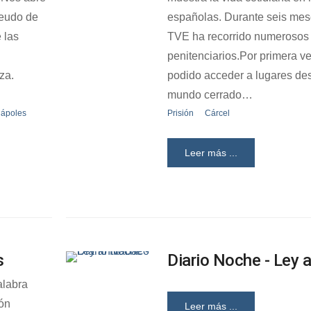
feudo de
españolas. Durante seis mes
 las
TVE ha recorrido numerosos 
penitenciarios.Por primera 
za.
podido acceder a lugares de
mundo cerrado…
ápoles
Prisión
Cárcel
Leer más ...
s
Diario Noche - Ley 
alabra
ión
Leer más ...