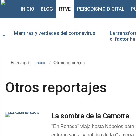
INICIO
BLOG
RTVE
PERIODISMO DIGITAL
P
Mentiras y verdades del coronavirus
La transfor
el factor 
Usu
Está aquí:
Inicio
Otros reportajes
Con
Otros reportajes
La sombra de la Camorra
"En Portada" viaja hasta Nápoles para r
entorno social y político de la Camorra