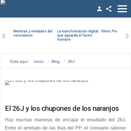
Facebook
Twitter
Mentiras y verdades del
La transformación digital
Filmic Pro paso a
coronavirus
que aguarda el factor
humano
YouTube
Usuario
LinkedIn
Está aquí:
Inicio
Blog
26J
Contraseña
Vimeo
Google +
Recuérdeme
El 26J y los chupones de los naranjos
¿Recordar contraseña?
Hay muchas maneras de encajar el resultado del 26J.
¿Recordar usuario?
Entre el arrebato de las filas del PP, el consuelo rabioso