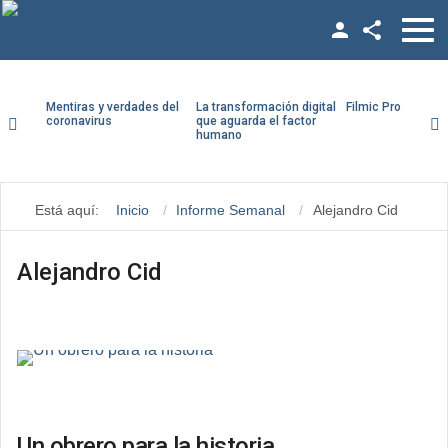
Facebook
Twitter
Mentiras y verdades del
La transformación digital
Filmic Pro paso a
coronavirus
que aguarda el factor
humano
YouTube
Usuario
LinkedIn
Está aquí:
Inicio
Informe Semanal
Alejandro Cid
Contraseña
Vimeo
Google +
Alejandro Cid
Recuérdeme
¿Recordar contraseña?
¿Recordar usuario?
Un obrero para la historia