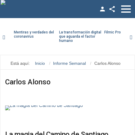
Facebook
Twitter
Mentiras y verdades del
La transformación digital
Filmic Pro paso a
coronavirus
que aguarda el factor
humano
YouTube
Usuario
LinkedIn
Está aquí:
Inicio
Informe Semanal
Carlos Alonso
Contraseña
Vimeo
Google +
Carlos Alonso
Recuérdeme
¿Recordar contraseña?
¿Recordar usuario?
La magia del Camino de Santiago