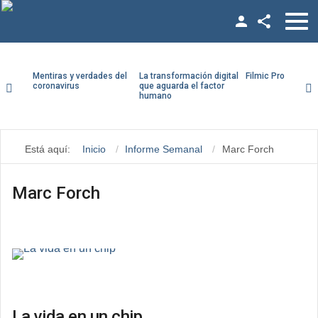
Facebook
Twitter
Mentiras y verdades del
La transformación digital
Filmic Pro paso a
coronavirus
que aguarda el factor
humano
YouTube
LinkedIn
Está aquí:
Inicio
Informe Semanal
Marc Forch
Vimeo
Google +
Marc Forch
La vida en un chip