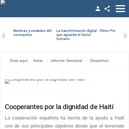
Facebook
Twitter
Mentiras y verdades del
La transformación digital
Filmic Pro paso a
coronavirus
que aguarda el factor
humano
YouTube
LinkedIn
Está aquí:
Inicio
Informe Semanal
Desastres
Vimeo
Google +
Cooperantes por la dignidad de Haití
La cooperación española ha hecho de la ayuda a Haití
uno de sus principales objetivos desde que el terremoto