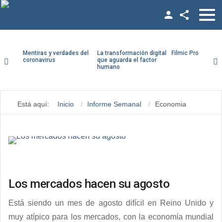
Facebook
Twitter
Mentiras y verdades del
La transformación digital
Filmic Pro paso a
coronavirus
que aguarda el factor
humano
YouTube
Usuario
LinkedIn
Está aquí:
Inicio
Informe Semanal
Economia
Contraseña
Vimeo
Google +
Recuérdeme
Los mercados hacen su agosto
¿Recordar contraseña?
Está siendo un mes de agosto difícil en Reino Unido y
¿Recordar usuario?
muy atípico para los mercados, con la economía mundial