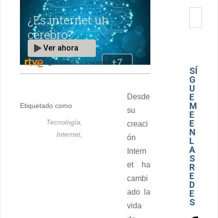
¿Es internet un cerebro?
SÍ
G
U
E
Desde
M
Etiquetado como
su
E
Tecnología,
E
creaci
N
Internet,
ón
L
A
Intern
S
et ha
R
E
cambi
D
ado la
E
S
vida