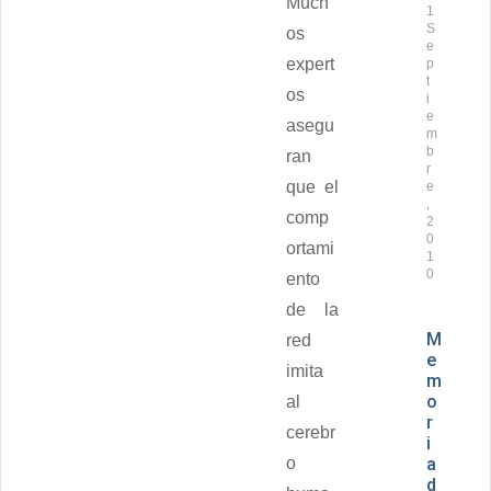
Much
1
S
os
e
expert
p
t
os
i
e
asegu
m
b
ran
r
que el
e
,
comp
2
0
ortami
1
0
ento
de la
M
red
e
imita
m
o
al
r
cerebr
i
o
a
d