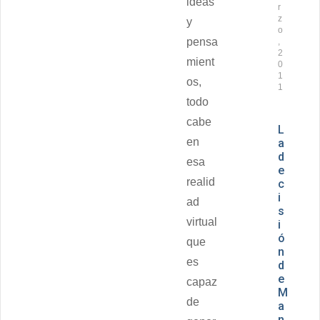
ideas
r
z
y
o
pensa
,
2
mient
0
1
os,
1
todo
cabe
L
en
a
d
esa
e
realid
c
i
ad
s
virtual
i
ó
que
n
es
d
e
capaz
M
de
a
n