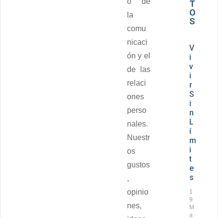
o de
T
O
la
S
comu
nicaci
V
ón y el
i
v
de las
i
relaci
r
S
ones
i
perso
n
L
nales.
í
Nuestr
m
i
os
t
gustos
e
s
,
opinio
1
9
nes,
M
a