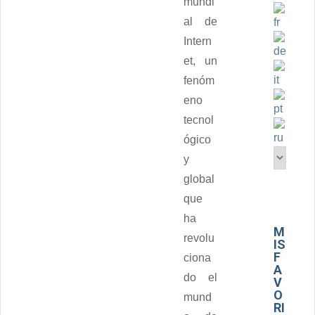
mundi
al de
Intern
et, un
fenóm
eno
tecnol
ógico
y
global
que
ha
M
revolu
IS
F
ciona
A
do el
V
O
mund
RI