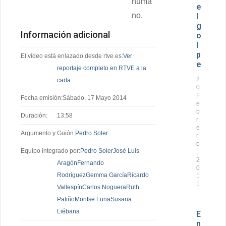
huma
e
no.
l
g
Información adicional
o
l
p
El vídeo está enlazado desde rtve.es:
Ver
e
reportaje completo en RTVE a la
2
carta
0
F
Fecha emisión:
Sábado, 17 Mayo 2014
e
b
Duración:
13:58
r
e
Argumento y Guión:
Pedro Soler
r
o
Equipo integrado por:
Pedro Soler
José Luis
,
2
Aragón
Fernando
0
Rodríguez
Gemma García
Ricardo
1
1
Vallespín
Carlos Noguera
Ruth
Patiño
Montse Luna
Susana
Liébana
E
n