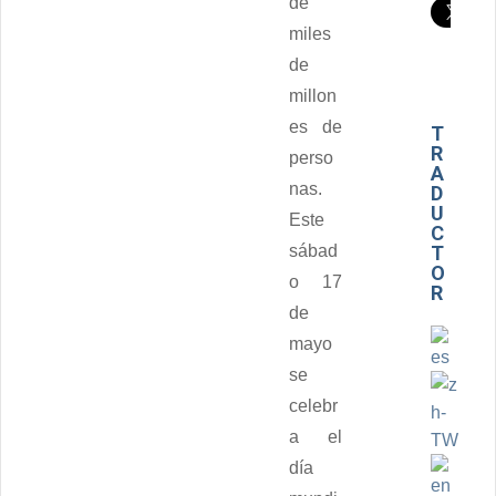
de
miles
de
millon
es de
T
R
perso
A
nas.
D
U
Este
C
sábad
T
O
o 17
R
de
mayo
se
celebr
a el
día