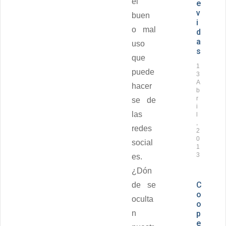
el
e
v
buen
i
o mal
d
a
uso
s
que
1
puede
3
A
hacer
b
r
se de
i
las
l
,
redes
2
0
social
1
3
es.
¿Dón
C
de se
o
oculta
o
n
p
e