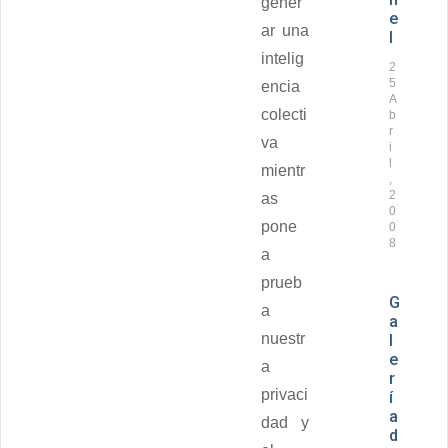
gener
e
ar una
l
intelig
2
5
encia
A
colecti
b
r
va
i
l
mientr
,
2
as
0
pone
0
8
a
prueb
G
a
a
nuestr
l
e
a
r
privaci
í
a
dad y
d