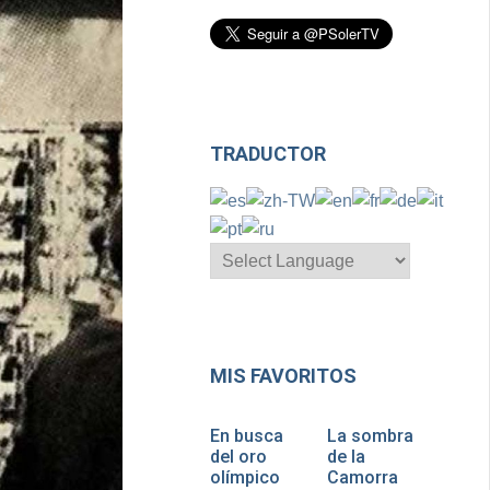
TRADUCTOR
MIS FAVORITOS
En busca
La sombra
del oro
de la
olímpico
Camorra