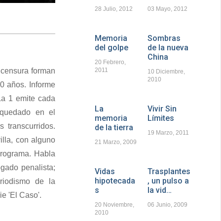
28 Julio, 2012
03 Mayo, 2012
Memoria
Sombras
del golpe
de la nueva
China
20 Febrero,
a censura forman
2011
10 Diciembre,
2010
0 años. Informe
La 1 emite cada
La
Vivir Sin
 quedado en el
memoria
Límites
 transcurridos.
de la tierra
19 Marzo, 2011
lla, con alguno
21 Marzo, 2009
 programa. Habla
gado penalista;
Vidas
Trasplantes
hipotecada
, un pulso a
riodismo de la
s
la vid…
e 'El Caso'.
20 Noviembre,
06 Junio, 2009
2010