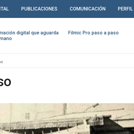
ITAL
PUBLICACIONES
COMUNICACIÓN
PERFIL
mación digital que aguarda
Filmic Pro paso a paso
humano
ario
so
traseña
so
Recuérdeme
¿Recordar contraseña?
¿Recordar usuario?