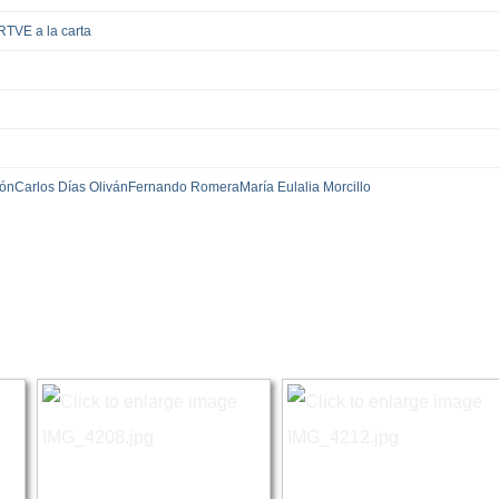
RTVE a la carta
gón
Carlos Días Oliván
Fernando Romera
María Eulalia Morcillo