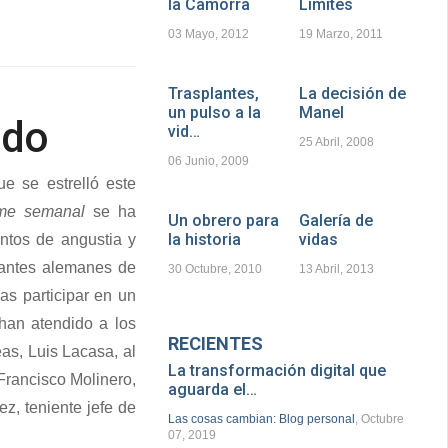
la Camorra
Límites
03 Mayo, 2012
19 Marzo, 2011
Trasplantes,
La decisión de
un pulso a la
Manel
ido
vid…
25 Abril, 2008
06 Junio, 2009
e se estrelló este
rme semanal
se ha
Un obrero para
Galería de
la historia
vidas
ntos de angustia y
diantes alemanes de
30 Octubre, 2010
13 Abril, 2013
as participar en un
han atendido a los
RECIENTES
as, Luis Lacasa, al
La transformación digital que
 Francisco Molinero,
aguarda el…
ez, teniente jefe de
Las cosas cambian: Blog personal
, Octubre
07, 2019