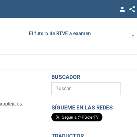
Facebook
Twitter
El futuro de RTVE a examen
Rato,
YouTube
LinkedIn
Vimeo
BUSCADOR
Google +
rapléjicos.
SÍGUEME EN LAS REDES
TRADUCTOR