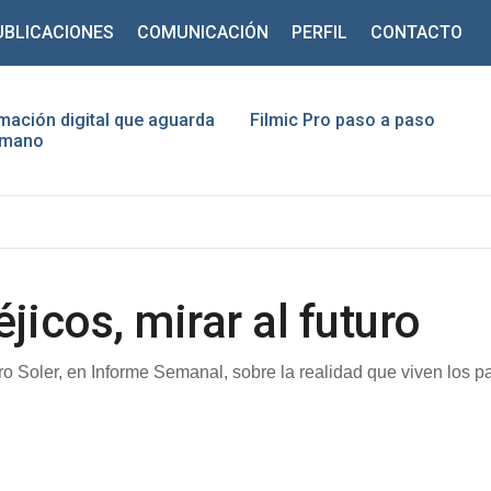
UBLICACIONES
COMUNICACIÓN
PERFIL
CONTACTO
mación digital que aguarda
Filmic Pro paso a paso
humano
ario
traseña
Recuérdeme
jicos, mirar al futuro
o Soler, en Informe Semanal, sobre la realidad que viven los pa
¿Recordar contraseña?
¿Recordar usuario?