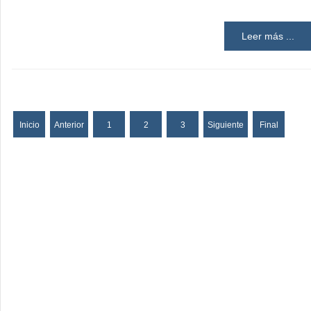
Leer más ...
Inicio
Anterior
1
2
3
Siguiente
Final