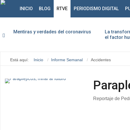
INICIO
BLOG
RTVE
PERIODISMO DIGITAL
P
Mentiras y verdades del coronavirus
La transfor
el factor 
Usu
Está aquí:
Inicio
Informe Semanal
Accidentes
Con
Paraplé
Reportaje de Pedr