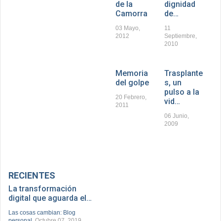
de la
dignidad
Camorra
de…
03 Mayo,
11
2012
Septiembre,
2010
Memoria
Trasplante
del golpe
s, un
pulso a la
20 Febrero,
vid…
2011
06 Junio,
2009
RECIENTES
La transformación
digital que aguarda el…
Las cosas cambian: Blog
personal
, Octubre 07, 2019