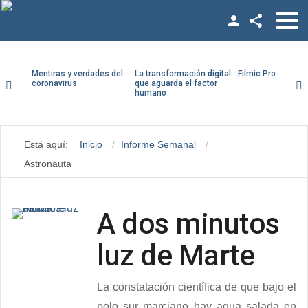
Facebook
Twitter
Mentiras y verdades del
La transformación digital
Filmic Pro paso a
coronavirus
que aguarda el factor
humano
YouTube
ario
LinkedIn
traseña
Está aquí:
Inicio
Informe Semanal
Vimeo
Astronauta
Recuérdeme
Google +
A dos minutos
luz de Marte
¿Recordar contraseña?
¿Recordar usuario?
La constatación científica de que bajo el
polo sur marciano hay agua salada en