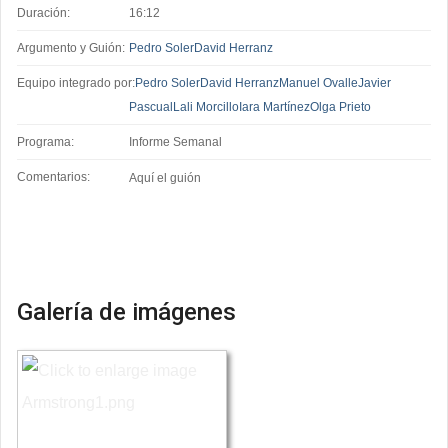
Duración:
16:12
Argumento y Guión:
Pedro Soler
David Herranz
Equipo integrado por:
Pedro Soler
David Herranz
Manuel Ovalle
Javier
Pascual
Lali Morcillo
Iara Martínez
Olga Prieto
Programa:
Informe Semanal
Comentarios:
Aquí el guión
Galería de imágenes