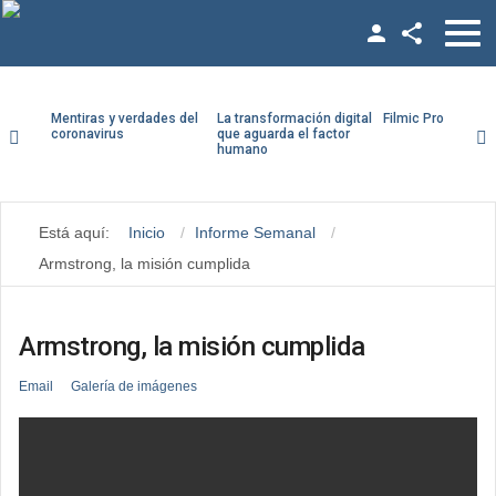
Facebook
Twitter
Mentiras y verdades del
La transformación digital
Filmic Pro paso a
coronavirus
que aguarda el factor
humano
YouTube
LinkedIn
Está aquí:
Inicio
Informe Semanal
Vimeo
Armstrong, la misión cumplida
Google +
Armstrong, la misión cumplida
Email
Galería de imágenes